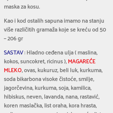
maska za kosu.
Kao i kod ostalih sapuna imamo na stanju
više različitih gramaža koje se kreću od 50
– 206 gr
SASTAV
: Hladno ceđena ulja ( maslina,
kokos, suncokret, ricinus ),
MAGAREĆE
MLEKO
, ovas, kukuruz, beli luk, kurkuma,
soda bikarbona visoke čistoće, smilje,
jagorčevina, kurkuma, soja, kamilica,
hibiskus, neven, lavanda, nana, rastavić,
koren maslačka, list oraha, kora hrasta,