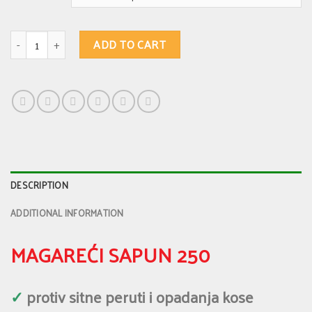
Magareći sapun 250 - protiv peruti i opadanja jako masne kose. Protiv svra
ADD TO CART
DESCRIPTION
ADDITIONAL INFORMATION
MAGAREĆI SAPUN 250
✓
protiv sitne peruti i opadanja kose