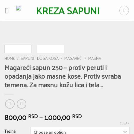
Skip
to
content
HOME
/
SAPUNI - DUGA KOSA
/
MAGAREĆI
/
MASNA
Magareći sapun 250 – protiv peruti i
opadanja jako masne kose. Protiv svraba
temena. Za masnu kožu lica i tela…
800,00
–
1.000,00
RSD
RSD
CLEAR
Težina