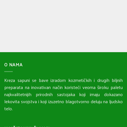
O NAMA
Kreza sapuni se bave izradom kozmetičkih i drugih biljnih
preparata na inovativan način koristeći veoma široku paletu
najkvalitetnijih prirodnih sastojaka koji imaju dokazano
lekovita svojstva i koji izuzetno blagotvorno deluju na ljudsko
telo.