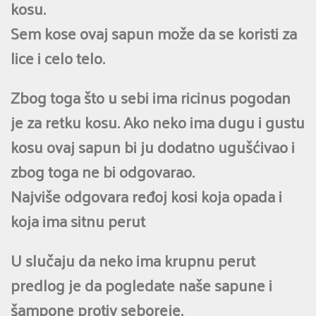
kosu.
Sem kose ovaj sapun može da se koristi za
lice i celo telo.
Zbog toga što u sebi ima ricinus pogodan
je za retku kosu. Ako neko ima dugu i gustu
kosu ovaj sapun bi ju dodatno ugušćivao i
zbog toga ne bi odgovarao.
Najviše odgovara ređoj kosi koja opada i
koja ima sitnu perut
U slučaju da neko ima krupnu perut
predlog je da pogledate naše sapune i
šampone protiv seboreje.