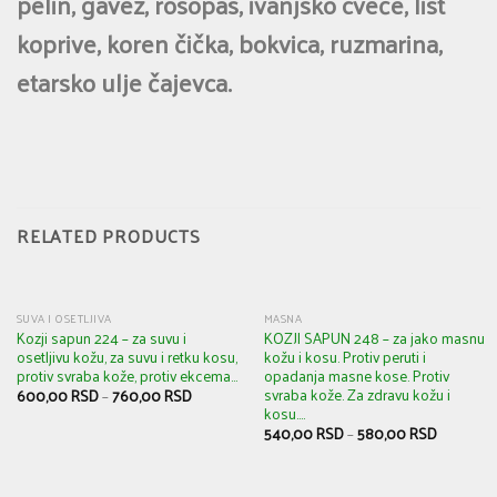
pelin, gavez, rosopas, ivanjsko cveće, list
koprive, koren čička, bokvica, ruzmarina,
etarsko ulje čajevca.
RELATED PRODUCTS
SUVA I OSETLJIVA
MASNA
Kozji sapun 224 – za suvu i
KOZJI SAPUN 248 – za jako masnu
osetljivu kožu, za suvu i retku kosu,
kožu i kosu. Protiv peruti i
protiv svraba kože, protiv ekcema…
opadanja masne kose. Protiv
svraba kože. Za zdravu kožu i
600,00
RSD
–
760,00
RSD
kosu….
540,00
RSD
–
580,00
RSD