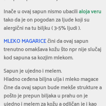
Inače u ovaj sapun nismo ubacili
aloja veru
tako da je on pogodan za ljude koji su
alergični na tu biljku ( 3-5% ljudi ).
MLEKO MAGARICE
čini da ovaj sapun
trenutno omakšava kožu što npr nije slučaj
kod sapuna sa kozjim mlekom.
Sapun je ujedno i melem.
Hladno ceđena biljna ulja i mleko magace
čine da ovaj sapun bude mekše strukture a
pošto je prepun biljaka u prahu on je
ujedno i melem za kožu a odličan je i kao