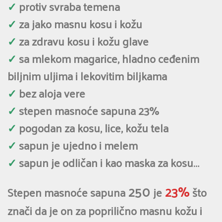
✓
protiv svraba temena
✓
za jako masnu kosu i kožu
✓
za zdravu kosu i kožu glave
✓
sa mlekom magarice, hladno ceđenim
biljnim uljima i lekovitim biljkama
✓
bez aloja vere
✓
stepen masnoće sapuna 23%
✓
pogodan za kosu, lice, kožu tela
✓
sapun je ujedno i melem
✓
sapun je odličan i kao maska za kosu…
250
23%
Stepen masnoće sapuna
je
što
znači da je on za poprilično masnu kožu i