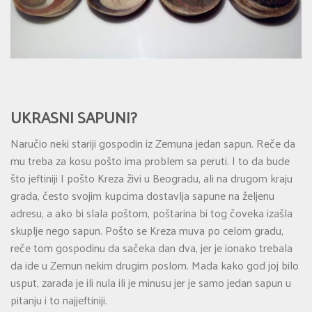
UKRASNI SAPUNI?
Naručio neki stariji gospodin iz Zemuna jedan sapun. Reče da
mu treba za kosu pošto ima problem sa peruti. I to da bude
što jeftiniji I pošto Kreza živi u Beogradu, ali na drugom kraju
grada, često svojim kupcima dostavlja sapune na željenu
adresu, a ako bi slala poštom, poštarina bi tog čoveka izašla
skuplje nego sapun. Pošto se Kreza muva po celom gradu,
reče tom gospodinu da sačeka dan dva, jer je ionako trebala
da ide u Zemun nekim drugim poslom. Mada kako god joj bilo
usput, zarada je ili nula ili je minusu jer je samo jedan sapun u
pitanju i to najjeftiniji.