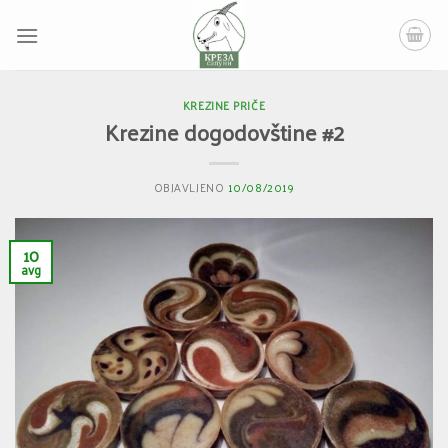
Skip
to
content
KREZINE PRIČE
Krezine dogodovštine #2
OBJAVLJENO
10/08/2019
10
avg