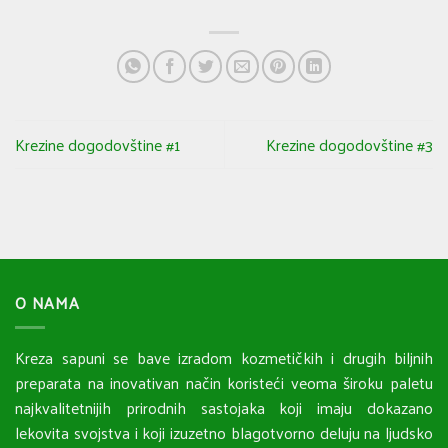
Krezine dogodovštine #1
Krezine dogodovštine #3
O NAMA
Kreza sapuni se bave izradom kozmetičkih i drugih biljnih
preparata na inovativan način koristeći veoma široku paletu
najkvalitetnijih prirodnih sastojaka koji imaju dokazano
lekovita svojstva i koji izuzetno blagotvorno deluju na ljudsko