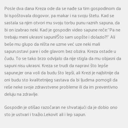
Posle dva dana Kreza ode da se nađe sa tim gospodinom da
bi ispoštovala dogovor, pa makar i na svoju štetu. Kad se
sastala sa njim otvori mu svoju torbu punu raznih sapuna, da
bi on izabrao neki. Kad je gospodin video sapune reče:”Pa ne
trebaju meni ukrasni sapuni!Što sam uopšte i dolazio?!” Ali
beše mu glupo da ništa ne uzme već uze neki mali
sapun,ostavi pare i ode glavom bez obzira. Kreza ostade u
čudu. To se tako brzo odvijalo da nije stigla da mu objasni da
sapuni nisu ukrasni. Kreza se trudi da napravi što lepše
sapune,jer ona voli da budu što lepši, ali Krezi je najbitnije da
oni budu sto kvalitetnijeg sastava da bi ljudima pomogli da
reše neke svoje zdravstvene probleme ili da im preventivno
deluju na zdravlje.
Gospodin je otišao razočaran ne shvatajući da je dobio ono
sto je ustvari i tražio.Lekovit ali i lep sapun.