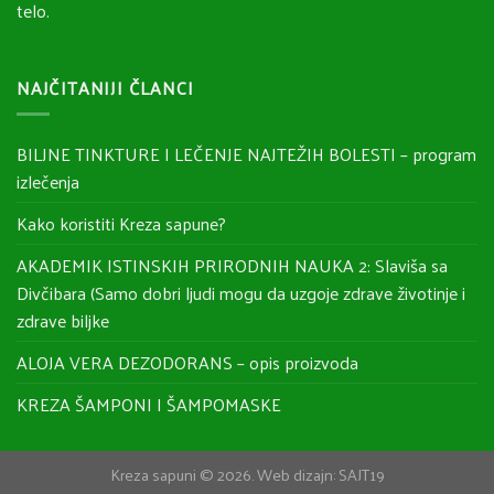
telo.
NAJČITANIJI ČLANCI
BILJNE TINKTURE I LEČENJE NAJTEŽIH BOLESTI – program
izlečenja
Kako koristiti Kreza sapune?
AKADEMIK ISTINSKIH PRIRODNIH NAUKA 2: Slaviša sa
Divčibara (Samo dobri ljudi mogu da uzgoje zdrave životinje i
zdrave biljke
ALOJA VERA DEZODORANS – opis proizvoda
KREZA ŠAMPONI I ŠAMPOMASKE
Kreza sapuni © 2026. Web dizajn:
SAJT19