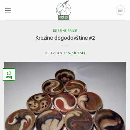
Skip
to
content
KREZINE PRIČE
Krezine dogodovštine #2
OBJAVLJENO
10/08/2019
10
avg