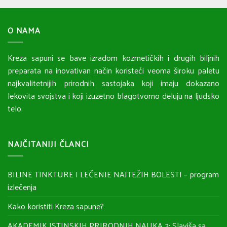
O NAMA
Kreza sapuni se bave izradom kozmetičkih i drugih biljnih
preparata na inovativan način koristeći veoma široku paletu
najkvalitetnijih prirodnih sastojaka koji imaju dokazano
lekovita svojstva i koji izuzetno blagotvorno deluju na ljudsko
telo.
NAJČITANIJI ČLANCI
BILJNE TINKTURE I LEČENJE NAJTEŽIH BOLESTI – program
izlečenja
Kako koristiti Kreza sapune?
AKADEMIK ISTINSKIH PRIRODNIH NAUKA 2: Slaviša sa