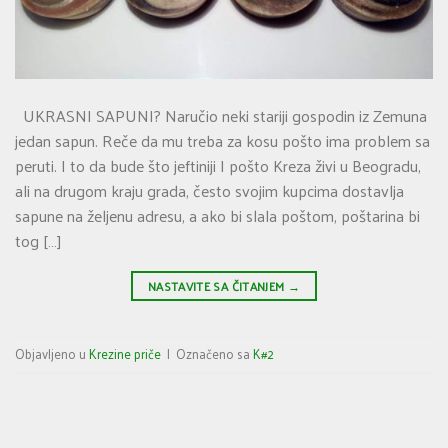
UKRASNI SAPUNI? Naručio neki stariji gospodin iz Zemuna
jedan sapun. Reče da mu treba za kosu pošto ima problem sa
peruti. I to da bude što jeftiniji I pošto Kreza živi u Beogradu,
ali na drugom kraju grada, često svojim kupcima dostavlja
sapune na željenu adresu, a ako bi slala poštom, poštarina bi
tog […]
NASTAVITE SA ČITANJEM
→
Objavljeno u
Krezine priče
|
Označeno sa
K#2