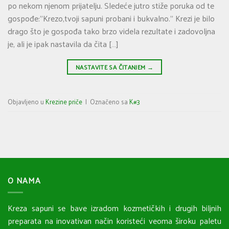
po nekom njenom prijatelju. Sledeće jutro stiže poruka od te
gospođe:”Krezo,tvoji sapuni probani i bukvalno.” Krezi je bilo
drago što je gospođa tako brzo videla rezultate i zadovoljna
je, ali je ipak nastavila da čita […]
NASTAVITE SA ČITANJEM
→
Objavljeno u
Krezine priče
|
Označeno sa
K#3
O NAMA
Kreza sapuni se bave izradom kozmetičkih i drugih biljnih
preparata na inovativan način koristeći veoma široku paletu