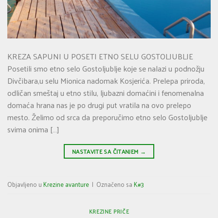
KREZA SAPUNI U POSETI ETNO SELU GOSTOLJUBLJE
Posetili smo etno selo Gostoljublje koje se nalazi u podnožju
Divčibara,u selu Mionica nadomak Kosjerića. Prelepa priroda,
odličan smeštaj u etno stilu, ljubazni domaćini i fenomenalna
domaća hrana nas je po drugi put vratila na ovo prelepo
mesto. Želimo od srca da preporučimo etno selo Gostoljublje
svima onima […]
NASTAVITE SA ČITANJEM
→
Objavljeno u
Krezine avanture
|
Označeno sa
K#3
KREZINE PRIČE