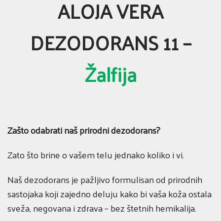
ALOJA VERA
DEZODORANS 11 –
Žalfija
Zašto odabrati naš prirodni dezodorans?
Zato što brine o vašem telu jednako koliko i vi.
Naš dezodorans je pažljivo formulisan od prirodnih
sastojaka koji zajedno deluju kako bi vaša koža ostala
sveža, negovana i zdrava – bez štetnih hemikalija.