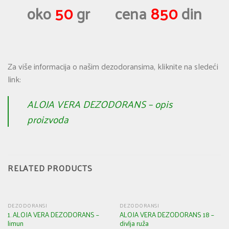
oko
50
gr cena
850
din
Za više informacija o našim dezodoransima, kliknite na sledeći
link:
ALOJA VERA DEZODORANS – opis
proizvoda
RELATED PRODUCTS
DEZODORANSI
DEZODORANSI
1. ALOJA VERA DEZODORANS –
ALOJA VERA DEZODORANS 18 –
limun
divlja ruža