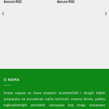
800,00
RSD
850,00
RSD
O NAMA
Kreza sapuni se bave izradom kozmetičkih i drugih biljnih
preparata na inovativan način koristeći veoma široku paletu
najkvalitetnijih prirodnih sastojaka koji imaju dokazano