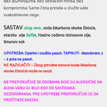
Bez aluminijuma, bez veštačkih mirisa, bez
kompromisa. Samo čista priroda u službi vaše
svakodnevne nege.
SASTAV
:
aloja vera
, soda bikarbona visoke čistoće,
etarsko ulje
žalfije
, hladno ceđeno ricinusovo ulje,
limunov sok
UPOTREBA: Operite i osušite pazuh. TAPNUTI dezodorans 2
– 3 puta na pazuh.
NE RAZVLAČITI – Zbog prirodne osnove (soda bikarbona
visoke čistoće) može se rasuti.
N
E PREPORUČUJE SE OSOBAMA KOJE SU ALERGIČNE NA
ALOJA VERU ILI BILO KOJI OD SASTOJAKA
DEZODORANSA. PRE UPOTREBE PREPORUČUJE SE DA
PROČITATE SASTAV.