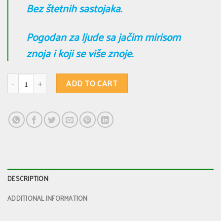
Bez štetnih sastojaka.
Pogodan za ljude sa jačim mirisom
znoja i koji se više znoje.
ALOJA VERA DEZODORANS 11 - žalfija quantity
ADD TO CART
DESCRIPTION
ADDITIONAL INFORMATION