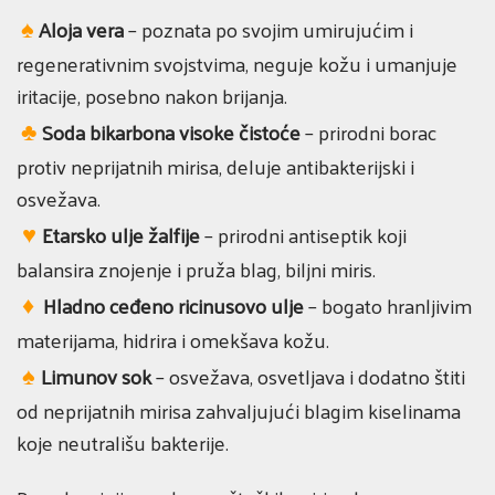
♠
Aloja vera
– poznata po svojim umirujućim i
regenerativnim svojstvima, neguje kožu i umanjuje
iritacije, posebno nakon brijanja.
♣
Soda bikarbona visoke čistoće
– prirodni borac
protiv neprijatnih mirisa, deluje antibakterijski i
osvežava.
♥
Etarsko ulje žalfije
– prirodni antiseptik koji
balansira znojenje i pruža blag, biljni miris.
♦
Hladno ceđeno ricinusovo ulje
– bogato hranljivim
materijama, hidrira i omekšava kožu.
♠
Limunov sok
– osvežava, osvetljava i dodatno štiti
od neprijatnih mirisa zahvaljujući blagim kiselinama
koje neutrališu bakterije.