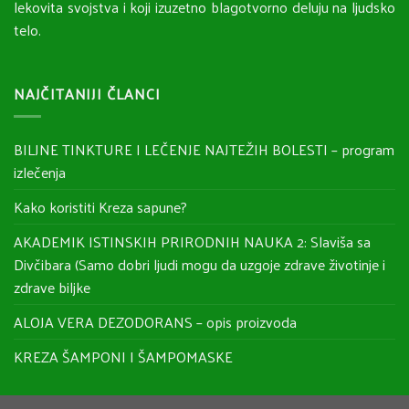
lekovita svojstva i koji izuzetno blagotvorno deluju na ljudsko
telo.
NAJČITANIJI ČLANCI
BILJNE TINKTURE I LEČENJE NAJTEŽIH BOLESTI – program
izlečenja
Kako koristiti Kreza sapune?
AKADEMIK ISTINSKIH PRIRODNIH NAUKA 2: Slaviša sa
Divčibara (Samo dobri ljudi mogu da uzgoje zdrave životinje i
zdrave biljke
ALOJA VERA DEZODORANS – opis proizvoda
KREZA ŠAMPONI I ŠAMPOMASKE