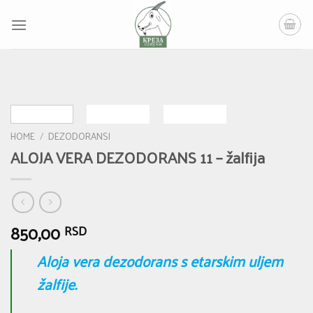
Skip
to
content
HOME
/
DEZODORANSI
ALOJA VERA DEZODORANS 11 – žalfija
850,00
RSD
Aloja vera dezodorans s etarskim uljem
žalfije.