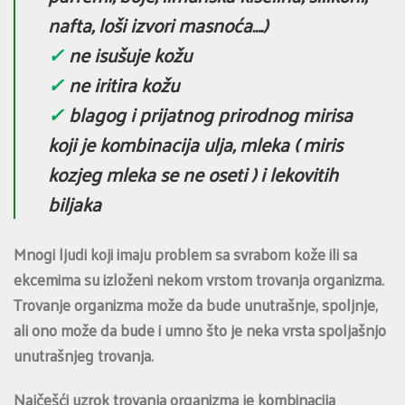
nafta, loši izvori masnoća….)
✓
ne isušuje kožu
✓
ne iritira kožu
✓
blagog i prijatnog prirodnog mirisa
koji je kombinacija ulja, mleka ( miris
kozjeg mleka se ne oseti ) i lekovitih
biljaka
Mnogi ljudi koji imaju problem sa svrabom kože ili sa
ekcemima su izloženi nekom vrstom trovanja organizma.
Trovanje organizma može da bude unutrašnje, spoljnje,
ali ono može da bude i umno što je neka vrsta spoljašnjo
unutrašnjeg trovanja.
Najčešći uzrok trovanja organizma je kombinacija