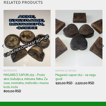
RELATED PRODUCTS
MEŠTOVITA
SAPUNI ZA GRUDI
MAGAREĆI SAPUN 255 – Protiv
Magareći sapun 162 – za negu
akni, bubuljica, mitisera, fleka. Za
grudi
suvu, normalnu, mešovitu i masnu
930,00
RSD
–
2.220,00
RSD
kožu. kožu
800,00
RSD