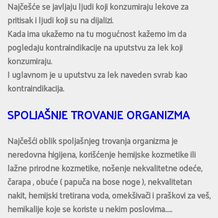
Najčešće se javljaju ljudi koji konzumiraju lekove za
pritisak i ljudi koji su na dijalizi.
Kada ima ukažemo na tu mogućnost kažemo im da
pogledaju kontraindikacije na uputstvu za lek koji
konzumiraju.
I uglavnom je u uputstvu za lek naveden svrab kao
kontraindikacija.
SPOLJAŠNJE TROVANJE ORGANIZMA
Najčešći oblik spoljašnjeg trovanja organizma je
neredovna higijena, korišćenje hemijske kozmetike ili
lažne prirodne kozmetike, nošenje nekvalitetne odeće,
čarapa , obuće ( papuča na bose noge ), nekvalitetan
nakit, hemijski tretirana voda, omekšivači i praškovi za veš,
hemikalije koje se koriste u nekim poslovima…..