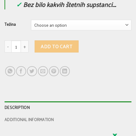
✓
Bez bilo kakvih štetnih supstanci….
Težina
Kozji sapun 239 - PROTIV SVRABA KOŽE I PROTIV EKCEMA quantity
ADD TO CART
DESCRIPTION
ADDITIONAL INFORMATION