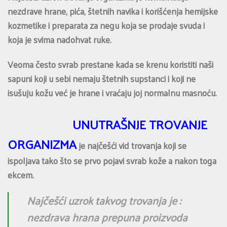
nezdrave hrane, pića, štetnih navika i korišćenja hemijske
kozmetike i preparata za negu koja se prodaje svuda i
koja je svima nadohvat ruke.
Veoma često svrab prestane kada se krenu koristiti naši
sapuni koji u sebi nemaju štetnih supstanci i koji ne
isušuju kožu već je hrane i vraćaju joj normalnu masnoću.
UNUTRAŠNJE TROVANJE
ORGANIZMA
je najčešći vid trovanja koji se
ispoljava tako što se prvo pojavi svrab kože a nakon toga
ekcem.
Najčešći uzrok takvog trovanja je :
nezdrava hrana prepuna proizvoda