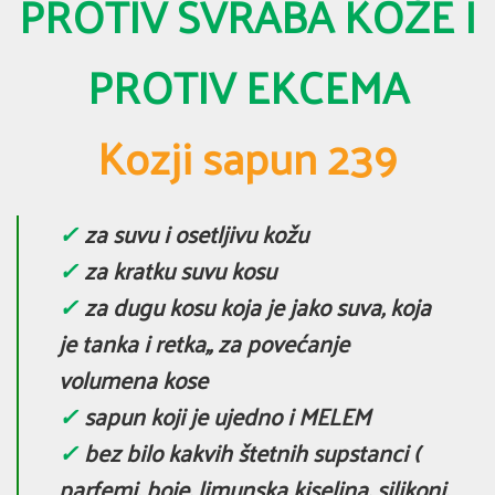
PROTIV SVRABA KOŽE I
PROTIV EKCEMA
Kozji sapun 239
✓
za suvu i osetljivu kožu
✓
za kratku suvu kosu
✓
za dugu kosu koja je jako suva, koja
je tanka i retka,, za povećanje
volumena kose
✓
sapun koji je ujedno i MELEM
✓
bez bilo kakvih štetnih supstanci (
parfemi, boje, limunska kiselina, silikoni,