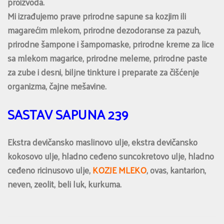
proizvoda.
Mi izrađujemo prave prirodne sapune sa kozjim ili
magarećim mlekom, prirodne dezodoranse za pazuh,
prirodne šampone i šampomaske, prirodne kreme za lice
sa mlekom magarice, prirodne meleme, prirodne paste
za zube i desni, biljne tinkture i preparate za čišćenje
organizma, čajne mešavine.
SASTAV SAPUNA 239
Ekstra devičansko maslinovo ulje, ekstra devičansko
kokosovo ulje, hladno ceđeno suncokretovo ulje, hladno
ceđeno ricinusovo ulje,
KOZJE MLEKO
, ovas, kantarion,
neven, zeolit, beli luk, kurkuma.