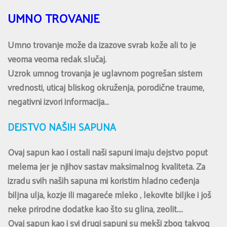
UMNO TROVANJE
Umno trovanje može da izazove svrab kože ali to je
veoma veoma redak slučaj.
Uzrok umnog trovanja je uglavnom pogrešan sistem
vrednosti, uticaj bliskog okruženja, porodične traume,
negativni izvori informacija…
DEJSTVO NAŠIH SAPUNA
Ovaj sapun kao i ostali naši sapuni imaju dejstvo poput
melema jer je njihov sastav maksimalnog kvaliteta. Za
izradu svih naših sapuna mi koristim hladno ceđenja
biljna ulja, kozje ili magareće mleko , lekovite biljke i još
neke prirodne dodatke kao što su glina, zeolit….
Ovaj sapun kao i svi drugi sapuni su mekši zbog takvog