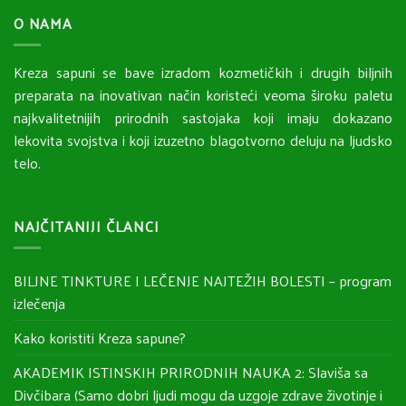
O NAMA
Kreza sapuni se bave izradom kozmetičkih i drugih biljnih
preparata na inovativan način koristeći veoma široku paletu
najkvalitetnijih prirodnih sastojaka koji imaju dokazano
lekovita svojstva i koji izuzetno blagotvorno deluju na ljudsko
telo.
NAJČITANIJI ČLANCI
BILJNE TINKTURE I LEČENJE NAJTEŽIH BOLESTI – program
izlečenja
Kako koristiti Kreza sapune?
AKADEMIK ISTINSKIH PRIRODNIH NAUKA 2: Slaviša sa
Divčibara (Samo dobri ljudi mogu da uzgoje zdrave životinje i