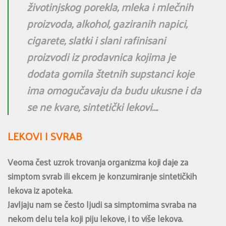
životinjskog porekla, mleka i mlečnih
proizvoda, alkohol, gaziranih napici,
cigarete, slatki i slani rafinisani
proizvodi iz prodavnica kojima je
dodata gomila štetnih supstanci koje
ima omogučavaju da budu ukusne i da
se ne kvare, sintetički lekovi….
LEKOVI I SVRAB
Veoma čest uzrok trovanja organizma koji daje za
simptom svrab ili ekcem je konzumiranje sintetičkih
lekova iz apoteka.
Javljaju nam se često ljudi sa simptomima svraba na
nekom delu tela koji piju lekove, i to više lekova.