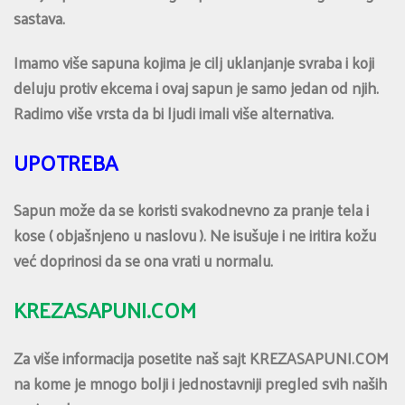
sastava.
Imamo više sapuna kojima je cilj uklanjanje svraba i koji
deluju protiv ekcema i ovaj sapun je samo jedan od njih.
Radimo više vrsta da bi ljudi imali više alternativa.
UPOTREBA
Sapun može da se koristi svakodnevno za pranje tela i
kose ( objašnjeno u naslovu ). Ne isušuje i ne iritira kožu
već doprinosi da se ona vrati u normalu.
KREZASAPUNI.COM
Za više informacija posetite naš sajt KREZASAPUNI.COM
na kome je mnogo bolji i jednostavniji pregled svih naših