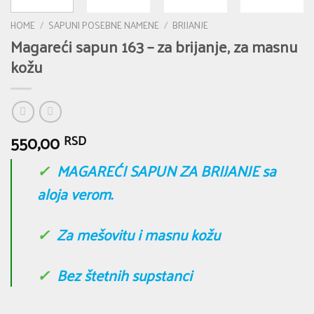
HOME
/
SAPUNI POSEBNE NAMENE
/
BRIJANJE
Magareći sapun 163 – za brijanje, za masnu
kožu
550,00
RSD
✓
MAGAREĆI SAPUN ZA BRIJANJE sa
aloja verom.
✓
Za mešovitu i masnu kožu
✓
Bez štetnih supstanci