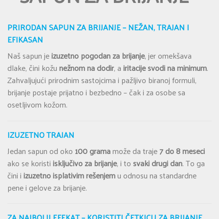
PRIRODAN SAPUN ZA BRIJANJE – NEŽAN, TRAJAN I
EFIKASAN
Naš sapun je
izuzetno pogodan za brijanje
, jer omekšava
dlake, čini kožu
nežnom na dodir
, a
iritacije svodi na minimum
.
Zahvaljujući prirodnim sastojcima i pažljivo biranoj formuli,
brijanje postaje prijatno i bezbedno – čak i za osobe sa
osetljivom kožom.
IZUZETNO TRAJAN
Jedan sapun od oko
100 grama
može da traje
7 do 8 meseci
ako se koristi
isključivo za brijanje
, i to
svaki drugi dan
. To ga
čini i
izuzetno isplativim rešenjem
u odnosu na standardne
pene i gelove za brijanje.
ZA NAJBOLJI EFEKAT – KORISTITI ČETKICU ZA BRIJANJE