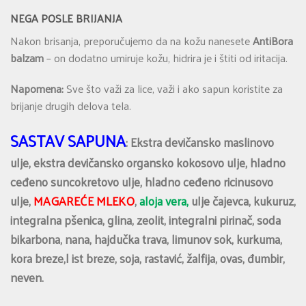
NEGA POSLE BRIJANJA
Nakon brisanja, preporučujemo da na kožu nanesete
AntiBora
balzam
– on dodatno umiruje kožu, hidrira je i štiti od iritacija.
Napomena:
Sve što važi za lice, važi i ako sapun koristite za
brijanje drugih delova tela.
SASTAV SAPUNA
: Ekstra devičansko maslinovo
ulje, ekstra devičansko organsko kokosovo ulje, hladno
ceđeno suncokretovo ulje, hladno ceđeno ricinusovo
ulje,
MAGAREĆE MLEKO
,
aloja vera,
ulje čajevca, kukuruz,
integralna pšenica, glina, zeolit, integralni pirinač, soda
bikarbona, nana, hajdučka trava, limunov sok, kurkuma,
kora breze,l ist breze, soja, rastavić, žalfija, ovas, đumbir,
neven.