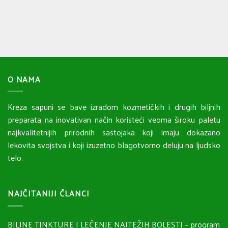
O NAMA
Kreza sapuni se bave izradom kozmetičkih i drugih biljnih
preparata na inovativan način koristeći veoma široku paletu
najkvalitetnijih prirodnih sastojaka koji imaju dokazano
lekovita svojstva i koji izuzetno blagotvorno deluju na ljudsko
telo.
NAJČITANIJI ČLANCI
BILJNE TINKTURE I LEČENJE NAJTEŽIH BOLESTI – program