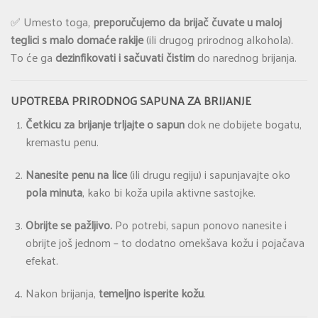
✅ Umesto toga,
preporučujemo da brijač čuvate u maloj
teglici s malo domaće rakije
(ili drugog prirodnog alkohola).
To će ga
dezinfikovati i sačuvati čistim
do narednog brijanja.
UPOTREBA PRIRODNOG SAPUNA ZA BRIJANJE
Četkicu za brijanje trljajte o sapun
dok ne dobijete bogatu,
kremastu penu.
Nanesite penu na lice
(ili drugu regiju) i sapunjavajte oko
pola minuta
, kako bi koža upila aktivne sastojke.
Obrijte se pažljivo.
Po potrebi, sapun ponovo nanesite i
obrijte još jednom – to dodatno omekšava kožu i pojačava
efekat.
Nakon brijanja,
temeljno isperite kožu
.