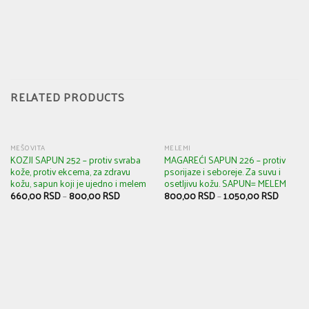
RELATED PRODUCTS
MEŠOVITA
MELEMI
KOZJI SAPUN 252 – protiv svraba
MAGAREĆI SAPUN 226 – protiv
kože, protiv ekcema, za zdravu
psorijaze i seboreje. Za suvu i
kožu, sapun koji je ujedno i melem
osetljivu kožu. SAPUN= MELEM
660,00
RSD
–
800,00
RSD
800,00
RSD
–
1.050,00
RSD