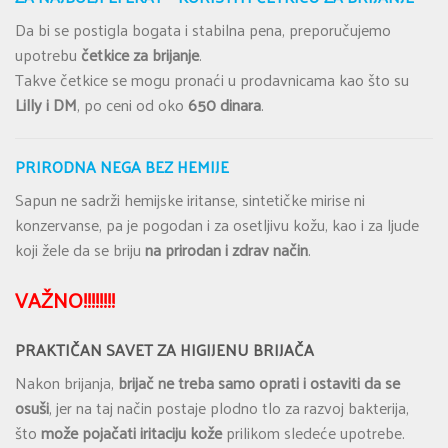
Da bi se postigla bogata i stabilna pena, preporučujemo
upotrebu
četkice za brijanje
.
Takve četkice se mogu pronaći u prodavnicama kao što su
Lilly i DM
, po ceni od oko
650 dinara
.
PRIRODNA NEGA BEZ HEMIJE
Sapun ne sadrži hemijske iritanse, sintetičke mirise ni
konzervanse, pa je pogodan i za osetljivu kožu, kao i za ljude
koji žele da se briju
na prirodan i zdrav način
.
VAŽNO!!!!!!!!
PRAKTIČAN SAVET ZA HIGIJENU BRIJAČA
Nakon brijanja,
brijač ne treba samo oprati i ostaviti da se
osuši
, jer na taj način postaje plodno tlo za razvoj bakterija,
što
može pojačati iritaciju kože
prilikom sledeće upotrebe.