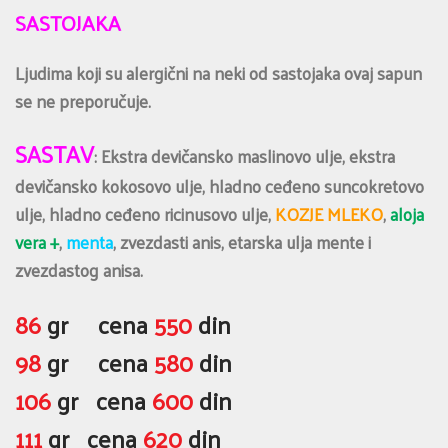
SASTOJAKA
Ljudima koji su alergični na neki od sastojaka ovaj sapun
se ne preporučuje.
SASTAV
: Ekstra devičansko maslinovo ulje, ekstra
devičansko kokosovo ulje, hladno ceđeno suncokretovo
ulje, hladno ceđeno ricinusovo ulje,
KOZJE MLEKO
,
aloja
vera +
,
menta
, zvezdasti anis, etarska ulja mente i
zvezdastog anisa.
86
gr cena
550
din
98
gr cena
580
din
106
gr cena
600
din
111
gr cena
620
din