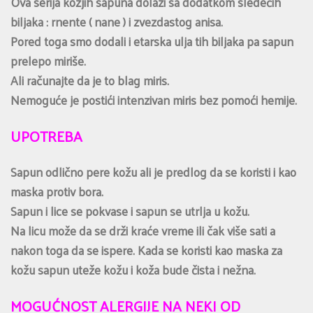
Ova serija kozjih sapuna dolazi sa dodatkom sledećih
biljaka : rnente ( nane ) i zvezdastog anisa.
Pored toga smo dodali i etarska ulja tih biljaka pa sapun
prelepo miriše.
Ali računajte da je to blag miris.
Nemoguće je postići intenzivan miris bez pomoći hemije.
UPOTREBA
Sapun odlično pere kožu ali je predlog da se koristi i kao
maska protiv bora.
Sapun i lice se pokvase i sapun se utrlja u kožu.
Na licu može da se drži kraće vreme ili čak više sati a
nakon toga da se ispere. Kada se koristi kao maska za
kožu sapun uteže kožu i koža bude čista i nežna.
MOGUĆNOST ALERGIJE NA NEKI OD