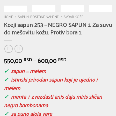
HOME
/
SAPUNI POSEBNE NAMENE
/
SVRAB KOŽE
Kozji sapun 253 – NEGRO SAPUN 1. Za suvu
do mešovitu kožu. Protiv bora 1.
550,00
–
600,00
RSD
RSD
✓
sapun = melem
✓
istinski prirodan sapun koji je ujedno i
melem
✓
menta + zvezdasti anis daju miris sličan
negro bombonama
✓
sa puno aloja vere