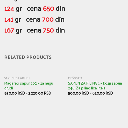
124
gr cena
650
din
141
gr cena
700
din
167
gr cena
750
din
RELATED PRODUCTS
SAPUNI ZA GRUDI
MEŠOVITA
Magareći sapun 162 – za negu
SAPUN ZA PILING 1 – kozji sapun
grudi
246. Za piling lica i tela.
930,00
RSD
–
2.220,00
RSD
500,00
RSD
–
620,00
RSD