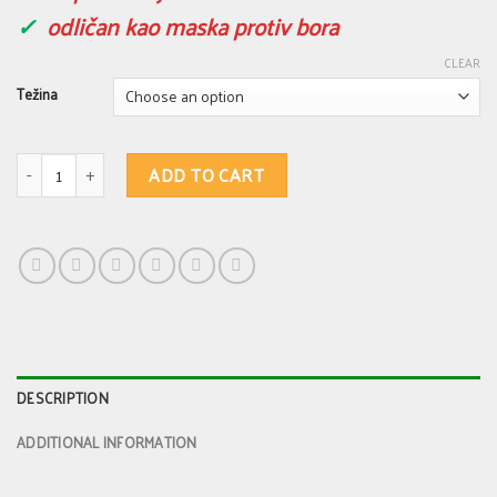
✓
odličan kao maska protiv bora
CLEAR
Težina
Kozji sapun 253 - NEGRO SAPUN 1. Za suvu do mešovitu kožu. Protiv bora 
ADD TO CART
DESCRIPTION
ADDITIONAL INFORMATION