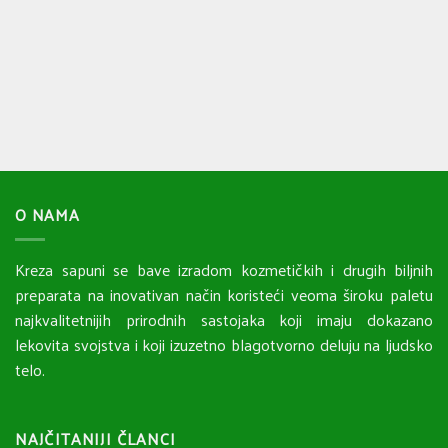
O NAMA
Kreza sapuni se bave izradom kozmetičkih i drugih biljnih
preparata na inovativan način koristeći veoma široku paletu
najkvalitetnijih prirodnih sastojaka koji imaju dokazano
lekovita svojstva i koji izuzetno blagotvorno deluju na ljudsko
telo.
NAJČITANIJI ČLANCI