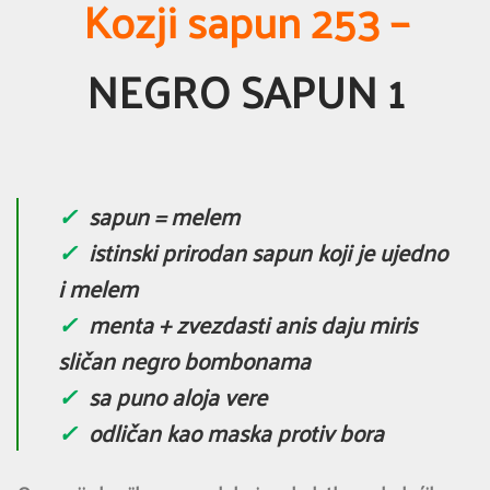
Kozji sapun 253 –
NEGRO SAPUN 1
✓
sapun = melem
✓
istinski prirodan sapun koji je ujedno
i melem
✓
menta + zvezdasti anis daju miris
sličan negro bombonama
✓
sa puno aloja vere
✓
odličan kao maska protiv bora