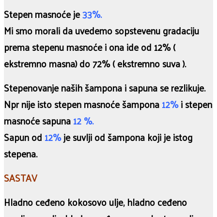
Stepen masnoće je
33%.
Mi smo morali da uvedemo sopstevenu gradaciju
prema stepenu masnoće i ona ide od 12% (
ekstremno masna) do 72% ( ekstremno suva ).
Stepenovanje naših šampona i sapuna se rezlikuje.
Npr nije isto stepen masnoće šampona
12%
i stepen
masnoće sapuna
12 %.
Sapun od
12%
je suvlji od šampona koji je istog
stepena.
SASTAV
Hladno ceđeno kokosovo ulje, hladno ceđeno