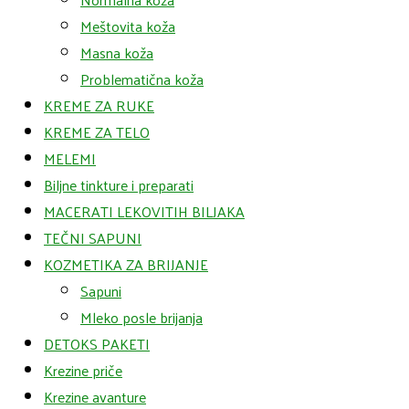
Meštovita koža
Masna koža
Problematična koža
KREME ZA RUKE
KREME ZA TELO
MELEMI
Biljne tinkture i preparati
MACERATI LEKOVITIH BILJAKA
TEČNI SAPUNI
KOZMETIKA ZA BRIJANJE
Sapuni
Mleko posle brijanja
DETOKS PAKETI
Krezine priče
Krezine avanture