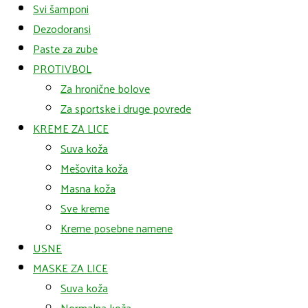
Svi šamponi
Dezodoransi
Paste za zube
PROTIVBOL
Za hronične bolove
Za sportske i druge povrede
KREME ZA LICE
Suva koža
Mešovita koža
Masna koža
Sve kreme
Kreme posebne namene
USNE
MASKE ZA LICE
Suva koža
Normalna koža