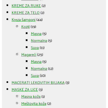
kože.
KREME ZA RUKE
(2)
Za
KREME ZA TELO
(2)
zdravu
Kreza šamponi
(44)
kožu
Koziji
(19)
i
Masna
(5)
kosu....
Normalna
(5)
quantity
Suva
(11)
Magareći
(25)
Masna
(5)
Normalna
(12)
Suva
(10)
MACERATI LEKOVITIH BILJAKA
(3)
MASKE ZA LICE
(3)
Masna koža
(1)
Meštovita koža
(2)