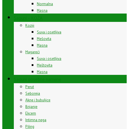
Normalna
Masna
Sapuni – KOŽA
Koziji
Suva i osetljiva
Mešovita
Masna
Magareći
Suva i osetljiva
Meštovita
Masna
Sapuni posebne namene
Perut
Seboreja
Akne i bubuljice
Brijanje
Ekcem
Intimna nega
Piling