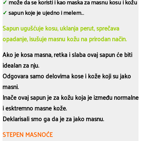
✓
može da se koristi i kao maska za masnu kosu i kožu
✓
sapun koje je ujedno i melem…
Sapun ugušćuje kosu, uklanja perut, sprečava
opadanje, isušuje masnu kožu na prirodan način.
Ako je kosa masna, retka i slaba ovaj sapun će biti
idealan za nju.
Odgovara samo delovima kose i kože koji su jako
masni.
Inače ovaj sapun je za kožu koja je između normalne
i esktremno masne kože.
Deklarisali smo ga da je za jako masnu.
STEPEN MASNOĆE