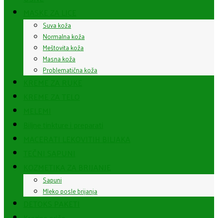
MASKE ZA LICE
Suva koža
Normalna koža
Meštovita koža
Masna koža
Problematična koža
KREME ZA RUKE
KREME ZA TELO
MELEMI
Biljne tinkture i preparati
MACERATI LEKOVITIH BILJAKA
TEČNI SAPUNI
KOZMETIKA ZA BRIJANJE
Sapuni
Mleko posle brijanja
DETOKS PAKETI
Krezine priče