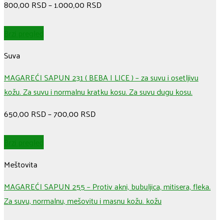
800,00
RSD
–
1.000,00
RSD
Brzi pregled
Suva
MAGAREĆI SAPUN 231 ( BEBA I LICE ) – za suvu i osetljivu
kožu. Za suvu i normalnu kratku kosu. Za suvu dugu kosu.
650,00
RSD
–
700,00
RSD
Brzi pregled
Meštovita
MAGAREĆI SAPUN 255 – Protiv akni, bubuljica, mitisera, fleka.
Za suvu, normalnu, mešovitu i masnu kožu. kožu