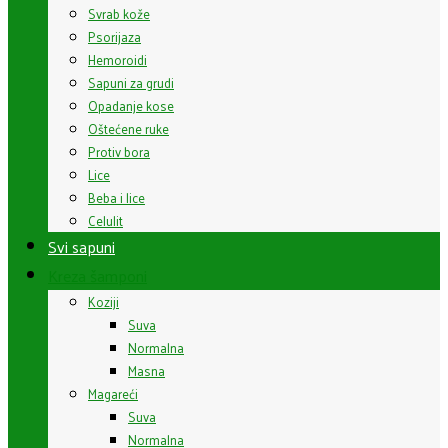
Svrab kože
Psorijaza
Hemoroidi
Sapuni za grudi
Opadanje kose
Oštećene ruke
Protiv bora
Lice
Beba i lice
Celulit
Svi sapuni
Kreza šamponi
Koziji
Suva
Normalna
Masna
Magareći
Suva
Normalna