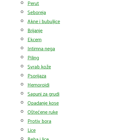
Perut
Seboreja
Akne i bubuljice
Brijanje
Ekcem
Intimna nega
Piling
Svrab kože
Psorijaza
Hemoroidi
Sapuni za grudi
Opadanje kose
Oštećene ruke
Protiv bora
Lice
Beba i lice