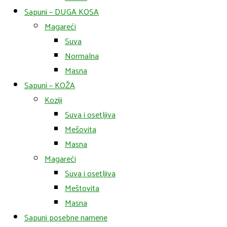
Sapuni – DUGA KOSA
Magareći
Suva
Normalna
Masna
Sapuni – KOŽA
Koziji
Suva i osetljiva
Mešovita
Masna
Magareći
Suva i osetljiva
Meštovita
Masna
Sapuni posebne namene