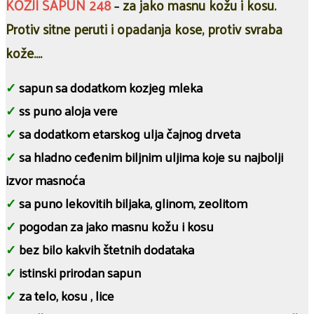
KOZJI SAPUN 248
za jako masnu kožu i kosu.
–
Protiv sitne peruti i opadanja kose, protiv svraba
kože….
✓
sapun sa dodatkom kozjeg mleka
✓
ss puno aloja vere
✓
sa dodatkom etarskog ulja čajnog drveta
✓
sa hladno ceđenim biljnim uljima koje su najbolji
izvor masnoća
✓
sa puno lekovitih biljaka, glinom, zeolitom
✓
pogodan za jako masnu kožu i kosu
✓
bez bilo kakvih štetnih dodataka
✓
istinski prirodan sapun
✓
za telo, kosu , lice