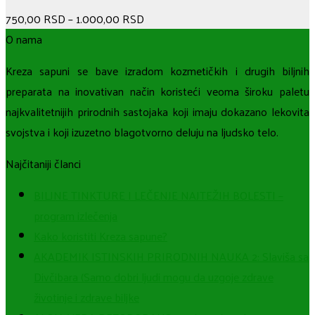
750,00
RSD
–
1.000,00
RSD
O nama
Kreza sapuni se bave izradom kozmetičkih i drugih biljnih
preparata na inovativan način koristeći veoma široku paletu
najkvalitetnijih prirodnih sastojaka koji imaju dokazano lekovita
svojstva i koji izuzetno blagotvorno deluju na ljudsko telo.
Najčitaniji članci
BILJNE TINKTURE I LEČENJE NAJTEŽIH BOLESTI –
program izlečenja
Kako koristiti Kreza sapune?
AKADEMIK ISTINSKIH PRIRODNIH NAUKA 2: Slaviša sa
Divčibara (Samo dobri ljudi mogu da uzgoje zdrave
životinje i zdrave biljke