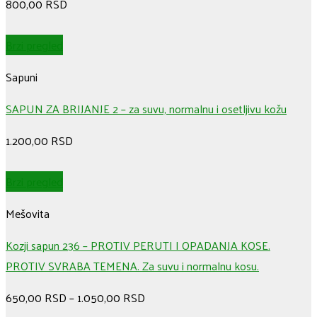
800,00
RSD
Brzi pregled
Sapuni
SAPUN ZA BRIJANJE 2 – za suvu, normalnu i osetljivu kožu
1.200,00
RSD
Brzi pregled
Mešovita
Kozji sapun 236 – PROTIV PERUTI I OPADANJA KOSE.
PROTIV SVRABA TEMENA. Za suvu i normalnu kosu.
650,00
RSD
–
1.050,00
RSD