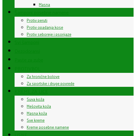
Masna
Šamponi posebne namene
Protiv peruti
Protiv opadanja kose
Protiv seboreje i psorijaze
Svi šamponi
Dezodoransi
Paste za zube
PROTIVBOL
Za hronične bolove
Za sportske i druge povrede
KREME ZA LICE
Suva koža
Mešovita koža
Masna koža
Sve kreme
Kreme posebne namene
USNE