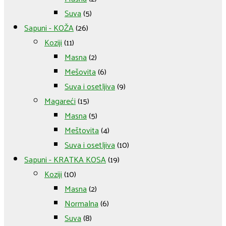
Suva
(5)
Sapuni - KOŽA
(26)
Koziji
(11)
Masna
(2)
Mešovita
(6)
Suva i osetljiva
(9)
Magareći
(15)
Masna
(5)
Meštovita
(4)
Suva i osetljiva
(10)
Sapuni - KRATKA KOSA
(19)
Koziji
(10)
Masna
(2)
Normalna
(6)
Suva
(8)