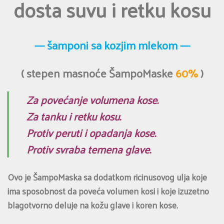
dosta suvu i retku kosu
—– šamponi sa kozjim mlekom —–
( stepen masnoće ŠampoMaske
60%
)
Za povećanje volumena kose.
Za tanku i retku kosu.
Protiv peruti i opadanja kose.
Protiv svraba temena glave.
Ovo je ŠampoMaska sa dodatkom ricinusovog ulja koje
ima sposobnost da poveća volumen kosi i koje izuzetno
blagotvorno deluje na kožu glave i koren kose.