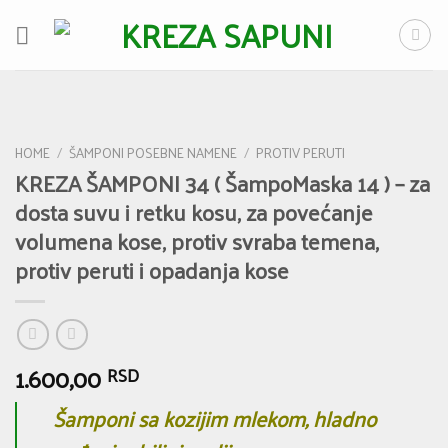
Skip
to
content
HOME
/
ŠAMPONI POSEBNE NAMENE
/
PROTIV PERUTI
KREZA ŠAMPONI 34 ( ŠampoMaska 14 ) – za
dosta suvu i retku kosu, za povećanje
volumena kose, protiv svraba temena,
protiv peruti i opadanja kose
1.600,00
RSD
Šamponi sa kozijim mlekom, hladno