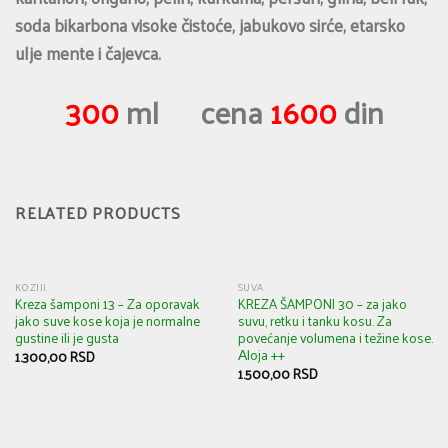
soda bikarbona visoke čistoće, jabukovo sirće, etarsko
ulje mente i čajevca.
300
ml cena
1600
din
RELATED PRODUCTS
KOZIJI
SUVA
Kreza šamponi 13 – Za oporavak
KREZA ŠAMPONI 30 – za jako
jako suve kose koja je normalne
suvu, retku i tanku kosu. Za
gustine ili je gusta
povećanje volumena i težine kose.
Аloja ++
1.300,00
RSD
1.500,00
RSD