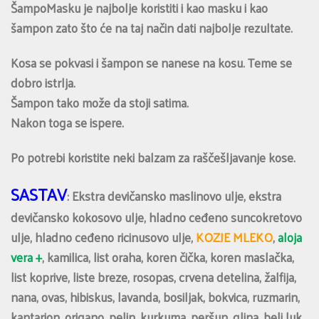
ŠampoMasku je najbolje koristiti i kao masku i kao
šampon zato što će na taj način dati najbolje rezultate.
Kosa se pokvasi i šampon se nanese na kosu. Teme se
dobro istrlja.
Šampon tako može da stoji satima.
Nakon toga se ispere.
Po potrebi koristite neki balzam za raščešljavanje kose.
SASTAV
: Ekstra devičansko maslinovo ulje, ekstra
devičansko kokosovo ulje, hladno ceđeno suncokretovo
ulje, hladno ceđeno ricinusovo ulje,
KOZJE MLEKO
,
aloja
vera +
, kamilica, list oraha, koren čička, koren maslačka,
list koprive, liste breze, rosopas, crvena detelina, žalfija,
nana, ovas, hibiskus, lavanda, bosiljak, bokvica, ruzmarin,
kantarion, origano, pelin, kurkuma, peršun, glina, beli luk,