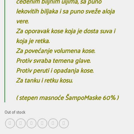
ceđenim biljnim uljima, sa puno
lekovitih biljaka i sa puno sveže aloja
vere.
Za oporavak kose koja je dosta suva i
koja je retka.
Za povećanje volumena kose.
Protiv svraba temena glave.
Protiv peruti i opadanja kose.
Za tanku i retku kosu.
( stepen masnoće ŠampoMaske 60% )
Out of stock