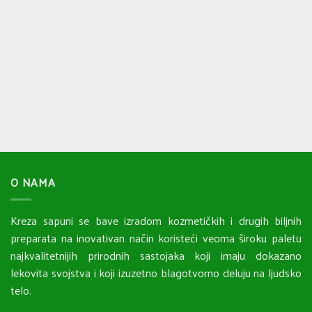
O NAMA
Kreza sapuni se bave izradom kozmetičkih i drugih biljnih
preparata na inovativan način koristeći veoma široku paletu
najkvalitetnijih prirodnih sastojaka koji imaju dokazano
lekovita svojstva i koji izuzetno blagotvorno deluju na ljudsko
telo.