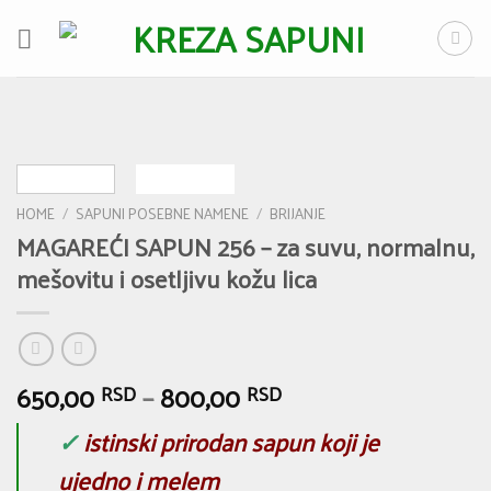
Skip
to
content
HOME
/
SAPUNI POSEBNE NAMENE
/
BRIJANJE
MAGAREĆI SAPUN 256 – za suvu, normalnu,
mešovitu i osetljivu kožu lica
650,00
–
800,00
RSD
RSD
✓
istinski prirodan sapun koji je
ujedno i melem