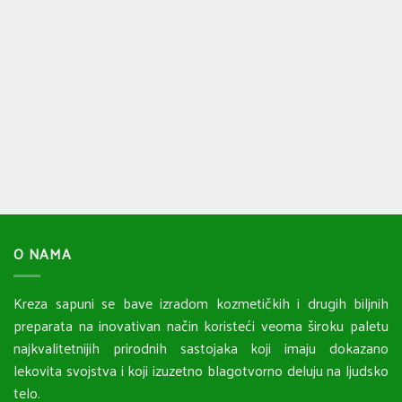
O NAMA
Kreza sapuni se bave izradom kozmetičkih i drugih biljnih
preparata na inovativan način koristeći veoma široku paletu
najkvalitetnijih prirodnih sastojaka koji imaju dokazano
lekovita svojstva i koji izuzetno blagotvorno deluju na ljudsko
telo.