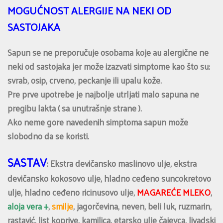
MOGUĆNOST ALERGIJE NA NEKI OD
SASTOJAKA
Sapun se ne preporučuje osobama koje au alergične ne
neki od sastojaka jer može izazvati simptome kao što su:
svrab, osip, crveno, peckanje ili upalu kože.
Pre prve upotrebe je najbolje utrljati malo sapuna ne
pregibu lakta ( sa unutrašnje strane ).
Ako neme gore navedenih simptoma sapun može
slobodno da se koristi.
SASTAV
: Ekstra devičansko maslinovo ulje, ekstra
devičansko kokosovo ulje, hladno ceđeno suncokretovo
ulje, hladno ceđeno ricinusovo ulje,
MAGAREĆE MLEKO
,
aloja vera +
,
smilje
, jagorčevina, neven, beli luk, ruzmarin,
rastavić, list koprive, kamilica, etarsko ulje čajevca, livadski