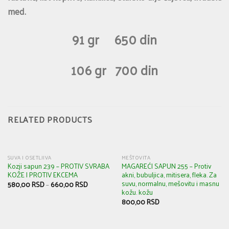
med.
91 gr 650 din
106 gr 700 din
RELATED PRODUCTS
SUVA I OSETLJIVA
MEŠTOVITA
Kozji sapun 239 – PROTIV SVRABA
MAGAREĆI SAPUN 255 – Protiv
KOŽE I PROTIV EKCEMA
akni, bubuljica, mitisera, fleka. Za
suvu, normalnu, mešovitu i masnu
580,00
RSD
–
660,00
RSD
kožu. kožu
800,00
RSD