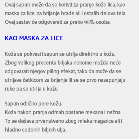
Ovaj sapun može da se koristi za pranje kože lica, kao
maska za lice, za brijanje brade ali i ostalih delova tela.
Ovaj sastav će odgovarati za preko 95% osoba.
KAO MASKA ZA LICE
Koža se pokvasi i sapun se utrlja direktno u kožu.
Zbog velikog procenta biljaka nekome možda neće
odgovarati njegov piling efekat, tako da može da se
utrljava četkicom za brijanje ili se se prvo nasapunjaju
ruke pa se utrlja u kožu.
Sapun odlično pere kožu.
Koža nakon pranja odmah postane mekana i nežna.
To se dešava prvenstveno zbog mleka magarice ali i
hladno ceđenih biljnih ulja.