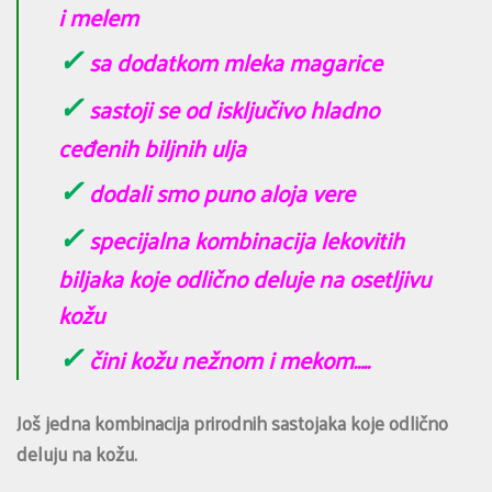
i melem
✓
sa dodatkom mleka magarice
✓
sastoji se od isključivo hladno
ceđenih biljnih ulja
✓
dodali smo puno aloja vere
✓
specijalna kombinacija lekovitih
biljaka koje odlično deluje na osetljivu
kožu
✓
čini kožu nežnom i mekom…..
Još jedna kombinacija prirodnih sastojaka koje odlično
deluju na kožu.