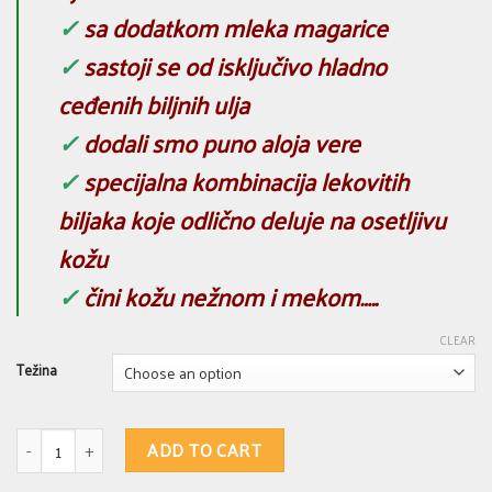
✓
sa dodatkom mleka magarice
✓
sastoji se od isključivo hladno
ceđenih biljnih ulja
✓
dodali smo puno aloja vere
✓
specijalna kombinacija lekovitih
biljaka koje odlično deluje na osetljivu
kožu
✓
čini kožu nežnom i mekom…..
CLEAR
Težina
MAGAREĆI SAPUN 256 - za suvu, normalnu, mešovitu i osetljivu kožu lica 
ADD TO CART