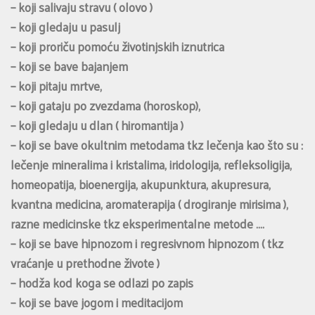
– koji salivaju stravu ( olovo )
– koji gledaju u pasulj
– koji proriču pomoću životinjskih iznutrica
– koji se bave bajanjem
– koji pitaju mrtve,
– koji gataju po zvezdama (horoskop),
– koji gledaju u dlan ( hiromantija )
– koji se bave okultnim metodama tkz lečenja kao što su :
lečenje mineralima i kristalima, iridologija, refleksoligija,
homeopatija, bioenergija, akupunktura, akupresura,
kvantna medicina, aromaterapija ( drogiranje mirisima ),
razne medicinske tkz eksperimentalne metode ….
– koji se bave hipnozom i regresivnom hipnozom ( tkz
vraćanje u prethodne živote )
– hodža kod koga se odlazi po zapis
– koji se bave jogom i meditacijom