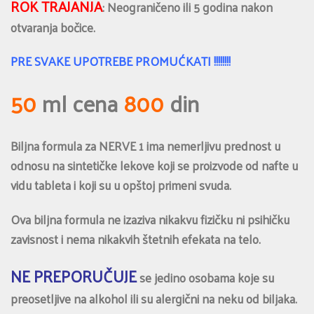
ROK TRAJANJA
: Neograničeno ili 5 godina nakon
otvaranja bočice.
PRE SVAKE UPOTREBE PROMUĆKATI !!!!!!!!
50
ml cena
800
din
Biljna formula za NERVE 1 ima nemerljivu prednost u
odnosu na sintetičke lekove koji se proizvode od nafte u
vidu tableta i koji su u opštoj primeni svuda.
Ova biljna formula ne izaziva nikakvu fizičku ni psihičku
zavisnost i nema nikakvih štetnih efekata na telo.
NE PREPORUČUJE
se jedino osobama koje su
preosetljive na alkohol ili su alergični na neku od biljaka.