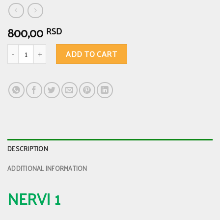
800,00
RSD
NERVI 1 - umiruje nervni sistem, smanjuje nervozu, pomaže kod depresije
ADD TO CART
DESCRIPTION
ADDITIONAL INFORMATION
NERVI 1