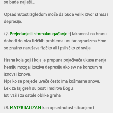
se bude najleši…..
Opsednutost izgledom može da bude veliki izvor stresa i
depresije.
17.
Prejedanje ili stomakougađanje
tj lakomost na hranu
dobodi do niza fizičkih problema unutar ogranizma čime
se znatno narušava fizičko ali i psihičko zdravlje.
Hrana koja goji i koja je prepuna pojačivača ukusa menja
hemiju mozga i izaziva depresiju ako sw ne konzumira
iznova i iznova.
Npr ko se prejede uveče često ima košmarne snove.
Lek za taj greh su post i molitva Bogu.
Isti važi i za ostale oblike greha
18.
MATERIJALIZAM
kao opsednutost sticanjem i