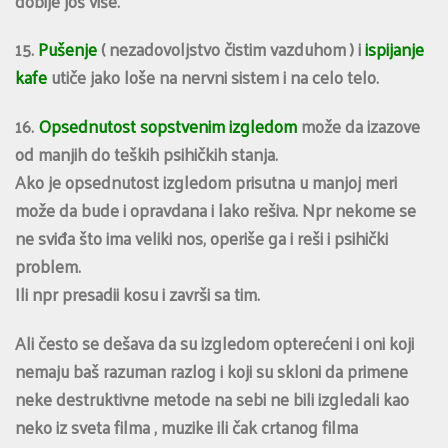
dobije još više.
15.
Pušenje
( nezadovoljstvo čistim vazduhom ) i
ispijanje
kafe
utiče jako loše na nervni sistem i na celo telo.
16.
Opsednutost sopstvenim izgledom
može da izazove
od manjih do teških psihičkih stanja.
Ako je opsednutost izgledom prisutna u manjoj meri
može da bude i opravdana i lako rešiva. Npr nekome se
ne sviđa što ima veliki nos, operiše ga i reši i psihički
problem.
Ili npr presadii kosu i završi sa tim.
Ali često se dešava da su izgledom opterećeni i oni koji
nemaju baš razuman razlog i koji su skloni da primene
neke destruktivne metode na sebi ne bili izgledali kao
neko iz sveta filma , muzike ili čak crtanog filma