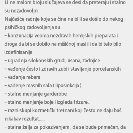
U ne malom broju slučajeva se desi da preteraju i stalno
su nezadovoljni.
Najčešće radnje koje se čine ne bi li se došlo do nekog
psihičkog zadovoljenja su
– konzunacija veoma nezdravih hemijskih preparata i
droga da bi se dobilo na mišićnoj masi ili da bi telo bilo
izdefinisanije
– ugradnja silokonskih grudi, usana, zadnjice
– vađenje često i zdravih zubi i stavljanje porcelanskih
– vađenje rebara
– vađenje masnih sala ( liposinkcija )
– stalno menjanje garderobe
– stalno menjanje boje i izgleda frizure…
– razni skupi kozmetički tretnani koji često ne daju baš
nikakav rezultat…….
– stalna želja za pokazivanjem , da se bude primećen, da