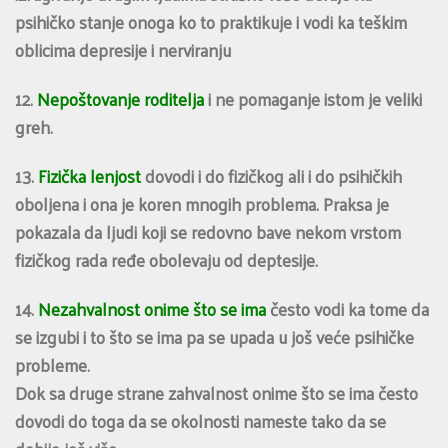
psihičko stanje onoga ko to praktikuje i vodi ka teškim
oblicima depresije i nerviranju
12.
Nepoštovanje roditelja
i ne pomaganje istom je veliki
greh.
13.
Fizička lenjost
dovodi i do fizičkog ali i do psihičkih
oboljena i ona je koren mnogih problema. Praksa je
pokazala da ljudi koji se redovno bave nekom vrstom
fizičkog rada ređe obolevaju od deptesije.
14.
Nezahvalnost onime što se ima
često vodi ka tome da
se izgubi i to što se ima pa se upada u još veće psihičke
probleme.
Dok sa druge strane zahvalnost onime što se ima često
dovodi do toga da se okolnosti nameste tako da se