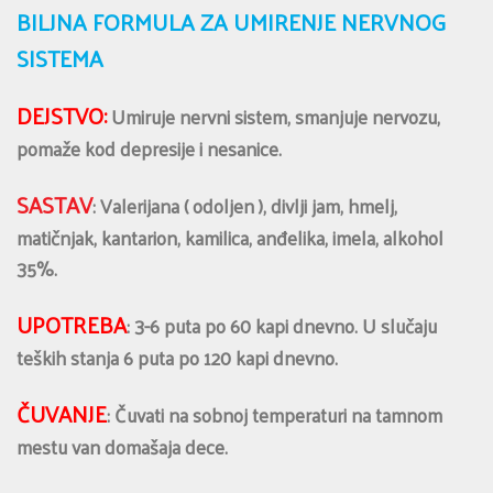
BILJNA FORMULA ZA UMIRENJE NERVNOG
SISTEMA
DEJSTVO:
Umiruje nervni sistem, smanjuje nervozu,
pomaže kod depresije i nesanice.
SASTAV
: Valerijana ( odoljen ), divlji jam, hmelj,
matičnjak, kantarion, kamilica, anđelika, imela, alkohol
35%.
UPOTREBA
: 3-6 puta po 60 kapi dnevno. U slučaju
teških stanja 6 puta po 120 kapi dnevno.
ČUVANJE
: Čuvati na sobnoj temperaturi na tamnom
mestu van domašaja dece.