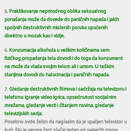
5.
Praktikovanje neprirodnog oblika seksualnog
ponašanja može da dovede do paničnih napada i jakih
spoljnih destruktivnih mislenih poruka upućenih
direktno u mozak kao i vizije.
6.
Konzumacija alkohola u velikim količinama sem
fizičkog propadanja tela dovodi i do toga da konzument
ne može da vlada svojim telom ali i umom. U teškim
stanjima dovodi do halucinacija i paničnih napada.
7.
Gledanje destruktivnih filmova i sadržaja na televizoru i
telefonu: igranje video igrica, opsednutost socijalnim
mrežama, gledanje vesti i čitanjem novina, gledanje
televizijskih serija.
Posebno ovde želim da naglasim da je upaljen televizor u
kući, što je veoma čest slučaj jedan od najvećih izvora