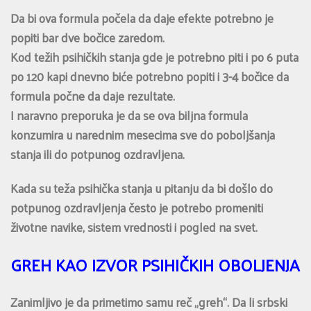
Da bi ova formula počela da daje efekte potrebno je
popiti bar dve bočice zaredom.
Kod težih psihičkih stanja gde je potrebno piti i po 6 puta
po 120 kapi dnevno biće potrebno popiti i 3-4 bočice da
formula počne da daje rezultate.
I naravno preporuka je da se ova biljna formula
konzumira u narednim mesecima sve do poboljšanja
stanja ili do potpunog ozdravljena.
Kada su teža psihička stanja u pitanju da bi došlo do
potpunog ozdravljenja često je potrebo promeniti
životne navike, sistem vrednosti i pogled na svet.
GREH KAO IZVOR PSIHIČKIH OBOLJENJA
Zanimljivo je da primetimo samu reč „greh“. Da li srbski