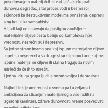
posedovanjem materijalnih stvari i još ako to prati
duhovna degradacija taj proces vodi u besmisao i
sklonosti ka destruktivnim modelima ponašanja, depresiji
a na kraju i ka samoubistvu.
A ljudi koji ne uspevaju da postignu zamišljene
materijalne ciljeve često boluju od kompleksa niže
vrednosti, nesrećni su i depresivni.
Sa jedne strane imamo one koji ispune materijalne ciljeve
i opet su neserećni a sa druge strane imamo i one koji ne
ispune materijalne ciljeve ili stalno tragaju za novim
misleći da će ih to usrećiti.
I jedna i druga grupa ljudi je nezadovoljna i depresivna.
Najbolji lek je umerenost u svemu pa i u željama i
ambicijama za sticanjem materijalnog a više raditi na
izgradnji karaktera, zdrave duhovnosti, vreme posvećivati
porodici i prijateljima.