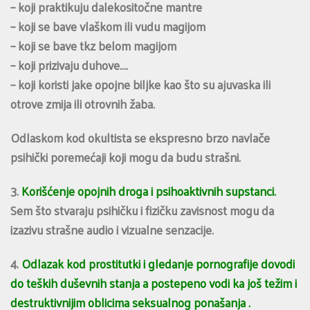
– koji praktikuju dalekositočne mantre
– koji se bave vlaškom ili vudu magijom
– koji se bave tkz belom magijom
– koji prizivaju duhove….
– koji koristi jake opojne biljke kao što su ajuvaska ili
otrove zmija ili otrovnih žaba.
Odlaskom kod okultista se ekspresno brzo navlače
psihički poremećaji koji mogu da budu strašni.
3.
Korišćenje opojnih droga i psihoaktivnih supstanci.
Sem što stvaraju psihičku i fizičku zavisnost mogu da
izazivu strašne audio i vizualne senzacije.
4.
Odlazak kod prostitutki i gledanje pornografije dovodi
do teških duševnih stanja a postepeno vodi ka još težim i
destruktivnijim oblicima seksualnog ponašanja .