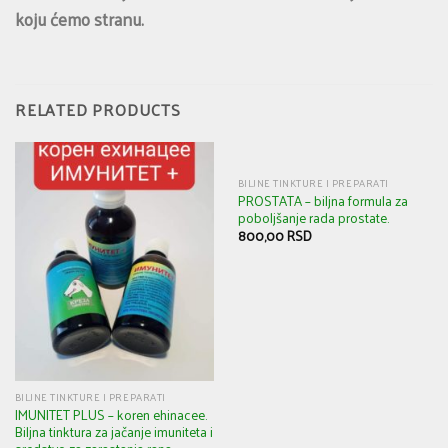
koju ćemo stranu.
RELATED PRODUCTS
BILJNE TINKTURE I PREPARATI
PROSTATA – biljna formula za
poboljšanje rada prostate.
800,00
RSD
BILJNE TINKTURE I PREPARATI
IMUNITET PLUS – koren ehinacee.
Biljna tinktura za jačanje imuniteta i