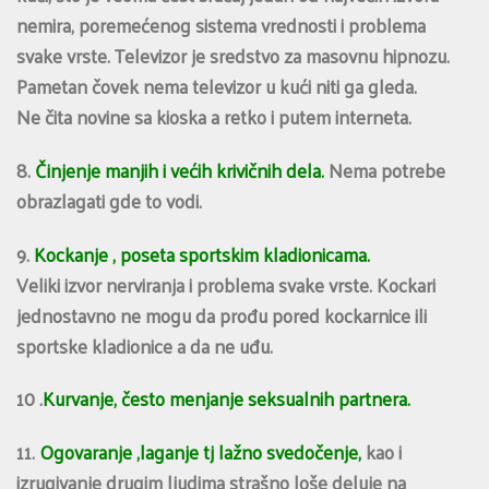
nemira, poremećenog sistema vrednosti i problema
svake vrste. Televizor je sredstvo za masovnu hipnozu.
Pametan čovek nema televizor u kući niti ga gleda.
Ne čita novine sa kioska a retko i putem interneta.
8.
Činjenje manjih i većih krivičnih dela.
Nema potrebe
obrazlagati gde to vodi.
9.
Kockanje , poseta sportskim kladionicama.
Veliki izvor nerviranja i problema svake vrste. Kockari
jednostavno ne mogu da prođu pored kockarnice ili
sportske kladionice a da ne uđu.
10 .
Kurvanje, često menjanje seksualnih partnera.
11.
Ogovaranje ,laganje tj lažno svedočenje,
kao i
izrugivanje drugim ljudima strašno loše deluje na