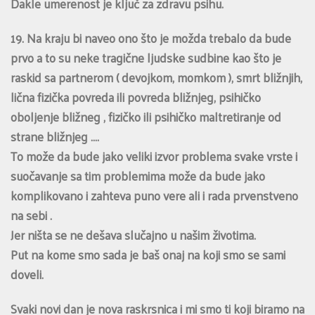
Dakle umerenost je ključ za zdravu psihu.
19. Na kraju bi naveo ono što je možda trebalo da bude
prvo a to su neke tragične ljudske sudbine kao što je
raskid sa partnerom ( devojkom, momkom ), smrt bližnjih,
lična fizička povreda ili povreda bližnjeg, psihičko
oboljenje bližneg , fizičko ili psihičko maltretiranje od
strane bližnjeg ….
To može da bude jako veliki izvor problema svake vrste i
suočavanje sa tim problemima može da bude jako
komplikovano i zahteva puno vere ali i rada prvenstveno
na sebi .
Jer ništa se ne dešava slučajno u našim životima.
Put na kome smo sada je baš onaj na koji smo se sami
doveli.
Svaki novi dan je nova raskrsnica i mi smo ti koji biramo na