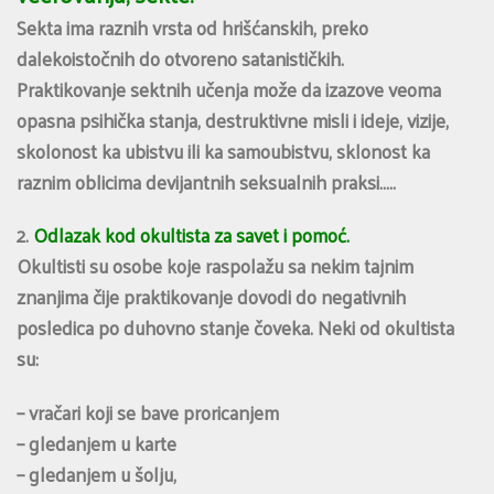
Sekta ima raznih vrsta od hrišćanskih, preko
dalekoistočnih do otvoreno satanističkih.
Praktikovanje sektnih učenja može da izazove veoma
opasna psihička stanja, destruktivne misli i ideje, vizije,
skolonost ka ubistvu ili ka samoubistvu, sklonost ka
raznim oblicima devijantnih seksualnih praksi…..
2.
Odlazak kod okultista za savet i pomoć.
Okultisti su osobe koje raspolažu sa nekim tajnim
znanjima čije praktikovanje dovodi do negativnih
posledica po duhovno stanje čoveka. Neki od okultista
su:
– vračari koji se bave proricanjem
– gledanjem u karte
– gledanjem u šolju,