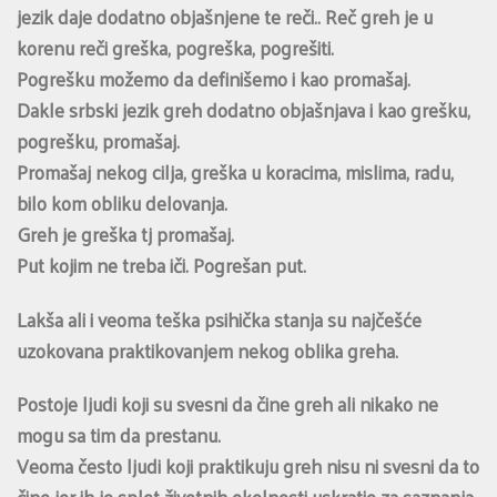
jezik daje dodatno objašnjene te reči.. Reč greh je u
korenu reči greška, pogreška, pogrešiti.
Pogrešku možemo da definišemo i kao promašaj.
Dakle srbski jezik greh dodatno objašnjava i kao grešku,
pogrešku, promašaj.
Promašaj nekog cilja, greška u koracima, mislima, radu,
bilo kom obliku delovanja.
Greh je greška tj promašaj.
Put kojim ne treba iči. Pogrešan put.
Lakša ali i veoma teška psihička stanja su najčešće
uzokovana praktikovanjem nekog oblika greha.
Postoje ljudi koji su svesni da čine greh ali nikako ne
mogu sa tim da prestanu.
Veoma često ljudi koji praktikuju greh nisu ni svesni da to