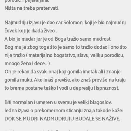
Ništa ne treba preterivati.
Najmudriju izjavu je dao car Solomon, koji je bio najmudriji
čovek koji je ikada živeo .
A bio je mudar jer je od Boga tražio samo mudrost.
Bog mu je zbog toga što je samo to tražio dodao i ono što
nije tražio ( materijalno bogatstvo, slavu, veliku porodicu,
mnogo žena i dece… )
On je rekao da svaki onaj koji gomila imetak ali i znanje
gomila muku. Ako imaš previše, ako znaš previše na kraju
to breme postane teško i vodi u depresiju i ispraznost.
Biti normalan i umeren u svemu je veliki blagoslov.
Jedna izjava o prekomernom sticanju znaja takođe kaže:
DOK SE MUDRI NADMUDRUJU BUDALE SE NAŽIVE.