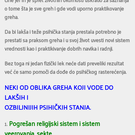
čine jer ih je splet životnih okolnosti uskratio za saznanja
o tome šta je sve greh i gde vodi uporno praktikovanje
greha.
Da bi lakša i teže psihička stanja prestala potrebno je
prestati sa praksom greha i u svoj život uvesti novi sistem
vrednosti kao i praktikivanje dobrih navika i radnji.
Bez toga ni jedan fizički lek neće dati preveliki rezultat
već će samo pomoči da dođe do psihičkog rasterećenja.
NEKI OD OBLIKA GREHA KOJI VODE DO
LAKŠIH I
OZBILJNIJIH PSIHIČKIH STANJA.
Pogrešan religijski sistem i sistem
1.
veerovanja, sekte.