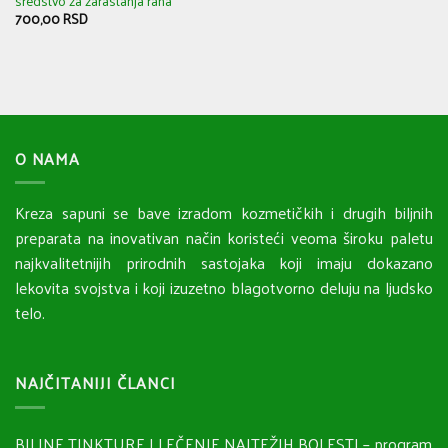
sredstvo za zarastanja rana
700,00
RSD
O NAMA
Kreza sapuni se bave izradom kozmetičkih i drugih biljnih
preparata na inovativan način koristeći veoma široku paletu
najkvalitetnijih prirodnih sastojaka koji imaju dokazano
lekovita svojstva i koji izuzetno blagotvorno deluju na ljudsko
telo.
NAJČITANIJI ČLANCI
BILJNE TINKTURE I LEČENJE NAJTEŽIH BOLESTI – program